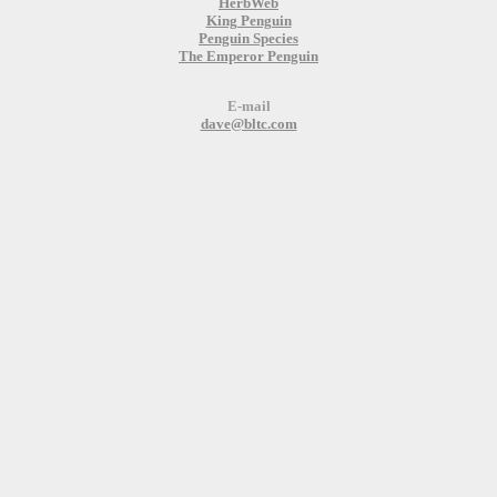
HerbWeb
King Penguin
Penguin Species
The Emperor Penguin
E-mail
dave@bltc.com