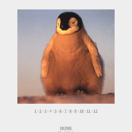
1
:
2
:
3
: 4 :
5
:
6
:
7
:
8
:
9
:
10
:
11
:
12
HOME