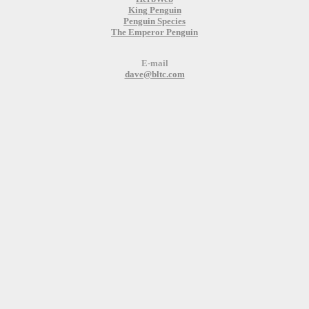
King Penguin
Penguin Species
The Emperor Penguin
E-mail
dave@bltc.com