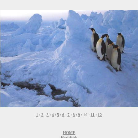
1
:
2
:
3
:
4
:
5
:
6
:
7
:
8
:
9
: 10 :
11
:
12
HOME
HerbWeb